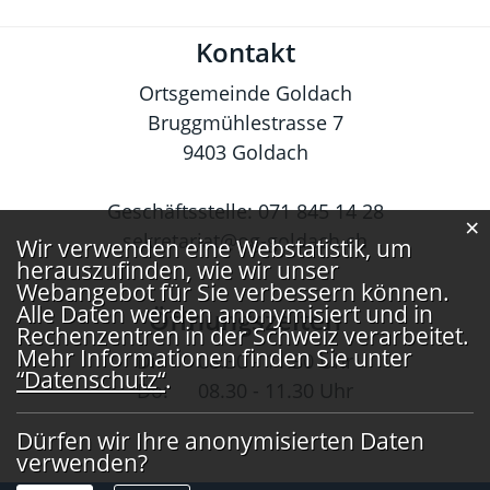
Fusszeile
Kontakt
Ortsgemeinde Goldach
Bruggmühlestrasse 7
9403 Goldach
Geschäftsstelle:
071 845 14 28
×
sekretariat@og-goldach.ch
Webstatistik
Wir verwenden eine Webstatistik, um
herauszufinden, wie wir unser
Webangebot für Sie verbessern können.
Alle Daten werden anonymisiert und in
Öffnungszeiten
Rechenzentren in der Schweiz verarbeitet.
Mehr Informationen finden Sie unter
Di:
08.30 - 11.30 Uhr
“Datenschutz“
.
Do:
08.30 - 11.30 Uhr
Dürfen wir Ihre anonymisierten Daten
verwenden?