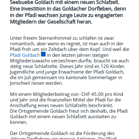
Seebuebe Goldach mit einem neuen Schlafzelt.
Eine Investition in das Goldacher Dorfleben, denn
in der Pfadi wachsen junge Leute zu engagierten
Mitgliedern der Gesellschaft heran.
Unter freiem Sternenhimmel zu schlafen ist zwar
romantisch, aber wenn es regnet, ist man auch in der
Pfadi froh um ein Zeltdach über dem Kopf. Und weil die
Externer Link wird in einem neuen Fenster geö
Pfadi Goldach
in den letzten Jahren stetigen
Mitgliederzuwachs verzeichnen durfte, braucht sie auch
stetig neue Schlafzelte. Dieses Jahr sind es 120 Kinder,
Jugendliche und junge Erwachsene der Pfadi Goldach,
die im Juli gemeinsam ins kantonale Sommerlager in
Jonschwil reisen werden.
Mit einem Mitgliederbeitrag von CHF 45.00 pro Kind
und Jahr sind die finanziellen Mittel der Pfadi für die
Anschaffung eines neuen Schlafzelts beschränkt.
Die Ortsgemeinde Goldach freut sich deshalb, die Pfadi
Goldach mit einem neuen Schlafzelt ausstatten zu
können.
Der Ortsgemeinde Goldach ist die Förderung des
aktiven Dorflebens ein grosses Anliegen. Die Pfadi