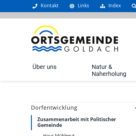
Kopfzeile
Kontakt
Links
Index
Über uns
Natur &
Naherholung
Dorfentwicklung
Zusammenarbeit mit Politischer
Gemeinde
Haus Mühlegut
(ausgewählt)