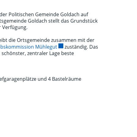
er Politischen Gemeinde Goldach auf
rtsgemeinde Goldach stellt das Grundstück
r Verfügung.
reibt die Ortsgemeinde zusammen mit der
Externer Link wird in einem neuen 
ebskommission Mühlegut
zuständig. Das
schönster, zentraler Lage beste
Tiefgaragenplätze und 4 Bastelräume