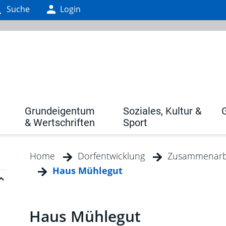
Suche
Login
Grundeigentum
Soziales, Kultur &
& Wertschriften
Sport
Home
Dorfentwicklung
Zusammenarbe
Haus Mühlegut
(ausgewählt)
Inhalt
Haus Mühlegut