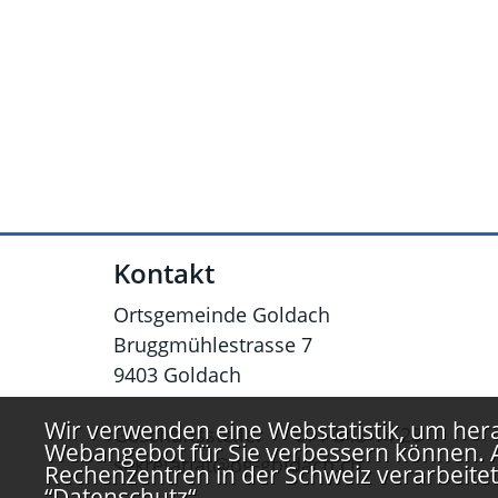
Fusszeile
Kontakt
Ortsgemeinde Goldach
Bruggmühlestrasse 7
9403 Goldach
Webstatistik
Wir verwenden eine Webstatistik, um hera
Geschäftsstelle:
071 845 14 28
Webangebot für Sie verbessern können. A
sekretariat@og-goldach.ch
Rechenzentren in der Schweiz verarbeitet
“Datenschutz“
.