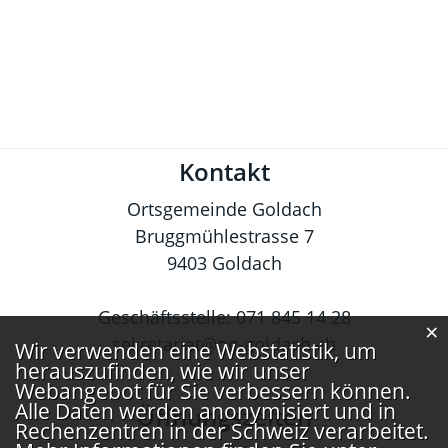
Fusszeile
Kontakt
Ortsgemeinde Goldach
Bruggmühlestrasse 7
9403 Goldach
Geschäftsstelle:
071 845 14 28
×
sekretariat@og-goldach.ch
Webstatistik
Wir verwenden eine Webstatistik, um
herauszufinden, wie wir unser
Webangebot für Sie verbessern können.
Alle Daten werden anonymisiert und in
Öffnungszeiten
Rechenzentren in der Schweiz verarbeitet.