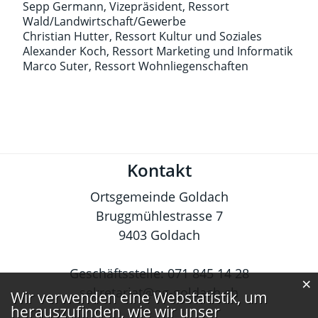
Sepp Germann, Vizepräsident, Ressort
Wald/Landwirtschaft/Gewerbe
Christian Hutter, Ressort Kultur und Soziales
Alexander Koch, Ressort Marketing und Informatik
Marco Suter, Ressort Wohnliegenschaften
Fusszeile
Kontakt
Ortsgemeinde Goldach
Bruggmühlestrasse 7
9403 Goldach
Geschäftsstelle:
071 845 14 28
×
sekretariat@og-goldach.ch
Webstatistik
Wir verwenden eine Webstatistik, um
herauszufinden, wie wir unser