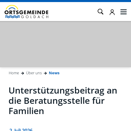
Kopfzeile
Home
Über uns
News
(ausgewählt)
Inhalt
Unterstützungsbeitrag an
die Beratungsstelle für
Familien
2. Juli 2026